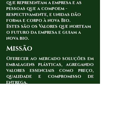
que representam a empresa e as
pessoas que a compoem -
respectivamente, e unidas dão
forma e corpo à nova Bio.
Estes são os Valores que norteam
o futuro da empresa e guiam a
nova bio.
Missão
Oferecer ao mercado soluções em
embalagens plásticas, agregando
valores essenciais como preço,
qualidade e compromisso de
entrega.
Objetivos
Fortalecer a cada dia a marca
NOVA BIO no mercado de
embalagens plásticas,
consolidando a empresa num
mercado altamente competitivo
mas com grandes oportunidades e
carências.